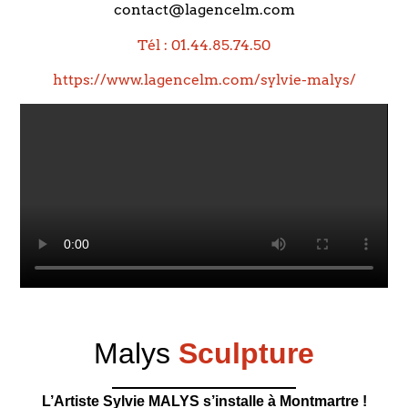
contact@lagencelm.com
Tél : 01.44.85.74.50
https://www.lagencelm.com/sylvie-malys/
Malys
Sculpture
L’Artiste Sylvie MALYS s’installe à Montmartre !