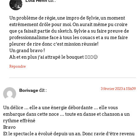
dit :
Lola Henn
Un problème de régie, une impro de Sylvie, un moment
extrêmement drôle pour moi. On aurait même pu croire
que ça faisait partie du sketch. Sylvie a su faire preuve de
professionnalisme face à tous les couacs et a su me faire
pleurer de rire donc c’est mission réussie!
Un grand bravo !
Ah et en plus j’ai attrapé le bouquet 👰🏼‍♀️😌
Répondre
3 février 2023 à 15h09
dit :
Borivage
Un délice … elle a une énergie débordante … elle vous
embarque dans cette noce … toute en danse et chanson a un
rythme effréné
Bravo
Et le spectacle a évolué depuis un an. Donc ravie d’être revenu